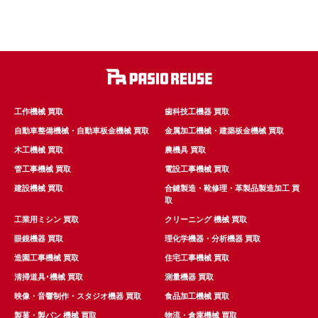
工作機械 買取
歯科技工機器 買取
自動車整備機械・自動車板金機械 買取
金属加工機械・建築板金機械 買取
木工機械 買取
農機具 買取
管工事機械 買取
電設工事機械 買取
建設機械 買取
合鍵製造・靴修理・革製品製造加工 買
取
工業用ミシン 買取
クリーニング 機械 買取
眼鏡機器 買取
理化学機器・分析機器 買取
造園工事機械 買取
住宅工事機械 買取
清掃道具･機械 買取
測量機器 買取
映像・音響制作・スタジオ機器 買取
食品加工機械 買取
製菓・製パン 機械 買取
物流・倉庫機械 買取