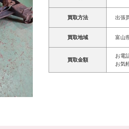
買取方法
出張
買取地域
富山
お電話
買取金額
お気