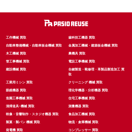
工作機械 買取
歯科技工機器 買取
自動車整備機械・自動車板金機械 買取
金属加工機械・建築板金機械 買取
木工機械 買取
農機具 買取
管工事機械 買取
電設工事機械 買取
建設機械 買取
合鍵製造・靴修理・革製品製造加工 買
取
工業用ミシン 買取
クリーニング 機械 買取
眼鏡機器 買取
理化学機器・分析機器 買取
造園工事機械 買取
住宅工事機械 買取
清掃道具･機械 買取
測量機器 買取
映像・音響制作・スタジオ機器 買取
食品加工機械 買取
製菓・製パン 機械 買取
物流・倉庫機械 買取
発電機 買取
コンプレッサー 買取