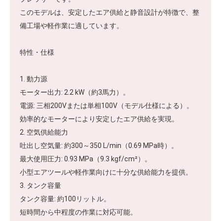
このモデルは、安定したエア供給と静音設計が特徴で、整
備工場や軽作業に適しています。
特性・仕様
1. 動力源
モーター出力: 2.2 kW（約3馬力）。
電源: 三相200Vまたは単相100V（モデル仕様による）。
効率的なモーターにより安定したエア供給を実現。
2. 空気供給能力
吐出し空気量: 約300～350 L/min（0.69 MPa時）。
最大使用圧力: 0.93 MPa（9.3 kgf/cm²）。
小型エアツールや軽作業向けに十分な供給能力を提供。
3. タンク容量
タンク容量: 約100リットル。
短時間から中程度の作業に対応可能。