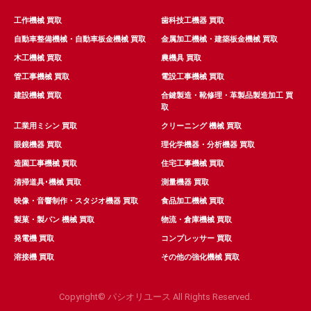
工作機械 買取
歯科技工機器 買取
自動車整備機械・自動車板金機械 買取
金属加工機械・建築板金機械 買取
木工機械 買取
農機具 買取
管工事機械 買取
電設工事機械 買取
建設機械 買取
合鍵製造・靴修理・革製品製造加工 買
取
工業用ミシン 買取
クリーニング 機械 買取
眼鏡機器 買取
理化学機器・分析機器 買取
造園工事機械 買取
住宅工事機械 買取
清掃道具･機械 買取
測量機器 買取
映像・音響制作・スタジオ機器 買取
食品加工機械 買取
製菓・製パン 機械 買取
物流・倉庫機械 買取
発電機 買取
コンプレッサー 買取
溶接機 買取
その他の強化機械 買取
Copyright© パシオリユース All Rights Reserved.