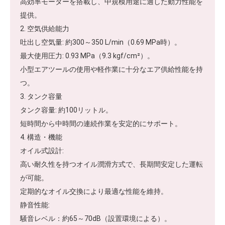
高効率モーターを搭載し、中規模用途に適した動力性能を
提供。
2. 空気供給能力
吐出し空気量: 約300～350 L/min（0.69 MPa時）。
最大使用圧力: 0.93 MPa（9.3 kgf/cm²）。
小型エアツールの使用や軽作業に十分なエア供給性能を持
つ。
3. タンク容量
タンク容量: 約100リットル。
短時間から中時間の連続作業を安定的にサポート。
4. 構造・機能
オイル式設計:
高い耐久性を持つオイル潤滑方式で、長期間安定した運転
が可能。
定期的なオイル交換により最適な性能を維持。
静音性能:
騒音レベル：約65～70dB（設置環境による）。