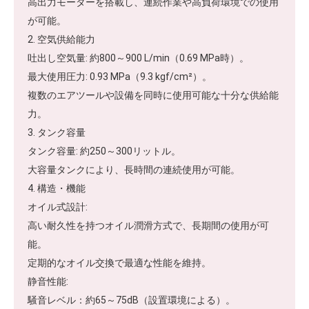
高出力モーターを搭載し、連続作業や高負荷環境での使用
が可能。
2. 空気供給能力
吐出し空気量: 約800～900 L/min（0.69 MPa時）。
最大使用圧力: 0.93 MPa（9.3 kgf/cm²）。
複数のエアツールや設備を同時に使用可能な十分な供給能
力。
3. タンク容量
タンク容量: 約250～300リットル。
大容量タンクにより、長時間の連続使用が可能。
4. 構造・機能
オイル式設計:
高い耐久性を持つオイル潤滑方式で、長期間の使用が可
能。
定期的なオイル交換で最適な性能を維持。
静音性能:
騒音レベル：約65～75dB（設置環境による）。