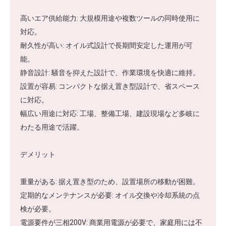
高いエア供給能力: 大規模用途や複数ツールの同時使用に
対応。
耐久性が高い: オイル式設計で長期間安定した運用が可
能。
静音設計: 騒音を抑えた設計で、作業環境を快適に維持。
設置が容易: コンパクトな据え置き型設計で、省スペース
に対応。
幅広い用途に対応: 工場、整備工場、建設現場など多岐に
わたる用途で活躍。
デメリット
重量がある: 据え置き型のため、設置場所の移動が困難。
定期的なメンテナンスが必要: オイル交換や冷却系統の点
検が必要。
電源要件が三相200V: 商業用電源が必要で、家庭用には不