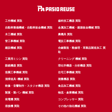
工作機械 買取
歯科技工機器 買取
自動車整備機械・自動車板金機械 買取
金属加工機械・建築板金機械 買取
木工機械 買取
農機具 買取
管工事機械 買取
電設工事機械 買取
建設機械 買取
合鍵製造・靴修理・革製品製造加工 買
取
工業用ミシン 買取
クリーニング 機械 買取
眼鏡機器 買取
理化学機器・分析機器 買取
造園工事機械 買取
住宅工事機械 買取
清掃道具･機械 買取
測量機器 買取
映像・音響制作・スタジオ機器 買取
食品加工機械 買取
製菓・製パン 機械 買取
物流・倉庫機械 買取
発電機 買取
コンプレッサー 買取
溶接機 買取
その他の強化機械 買取