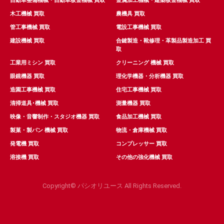
自動車整備機械・自動車板金機械 買取
金属加工機械・建築板金機械 買取
木工機械 買取
農機具 買取
管工事機械 買取
電設工事機械 買取
建設機械 買取
合鍵製造・靴修理・革製品製造加工 買
取
工業用ミシン 買取
クリーニング 機械 買取
眼鏡機器 買取
理化学機器・分析機器 買取
造園工事機械 買取
住宅工事機械 買取
清掃道具･機械 買取
測量機器 買取
映像・音響制作・スタジオ機器 買取
食品加工機械 買取
製菓・製パン 機械 買取
物流・倉庫機械 買取
発電機 買取
コンプレッサー 買取
溶接機 買取
その他の強化機械 買取
Copyright© パシオリユース All Rights Reserved.