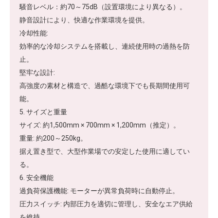
騒音レベル：約70～75dB（設置環境により異なる）。
静音設計により、快適な作業環境を提供。
冷却性能:
効率的な冷却システムを搭載し、連続使用時の過熱を防
止。
堅牢な設計:
高強度の素材と構造で、過酷な環境下でも長期間使用可
能。
5. サイズと重量
サイズ: 約1,500mm × 700mm × 1,200mm（推定）。
重量: 約200～250kg。
据え置き型で、大型作業場での安定した使用に適してい
る。
6. 安全機能
過負荷保護機能: モーターが異常負荷時に自動停止。
圧力スイッチ: 内部圧力を適切に管理し、安全なエア供給
を維持。