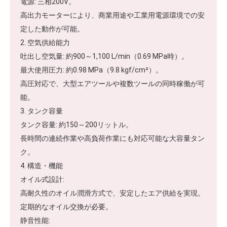
電源: 三相200V。
高出力モーターにより、商業用途や工業用電源環境での安
定した動作が可能。
2. 空気供給能力
吐出し空気量: 約900～1,100 L/min（0.69 MPa時）。
最大使用圧力: 約0.98 MPa（9.8 kgf/cm²）。
高圧対応で、大型エアツールや複数ツールの同時稼働が可
能。
3. タンク容量
タンク容量: 約150～200リットル。
長時間の連続作業や高負荷作業にも対応可能な大容量タン
ク。
4. 構造・機能
オイル式設計:
高耐久性のオイル潤滑方式で、安定したエア供給を実現。
定期的なオイル交換が必要。
静音性能: