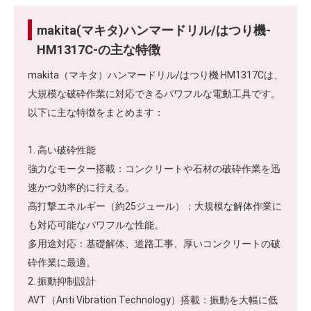
makita(マキタ)ハンマードリル/はつり機-
HM1317C-の主な特徴
makita（マキタ）ハンマードリル/はつり機 HM1317Cは、
大規模な破砕作業に対応できるパワフルな電動工具です。
以下に主な特徴をまとめます：
1. 高い破砕性能
強力なモーター搭載：コンクリートや石材の破砕作業を迅
速かつ効率的に行える。
高打撃エネルギー（約25ジュール）：大規模な解体作業に
も対応可能なパワフルな性能。
多用途対応：基礎解体、道路工事、厚いコンクリートの破
砕作業に最適。
2. 振動抑制設計
AVT（Anti Vibration Technology）搭載：振動を大幅に低