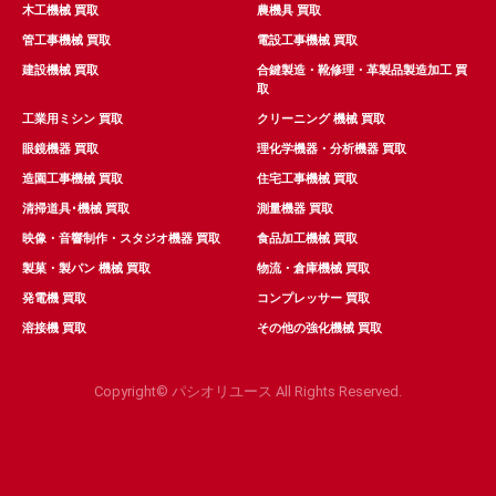
木工機械 買取
農機具 買取
管工事機械 買取
電設工事機械 買取
建設機械 買取
合鍵製造・靴修理・革製品製造加工 買
取
工業用ミシン 買取
クリーニング 機械 買取
眼鏡機器 買取
理化学機器・分析機器 買取
造園工事機械 買取
住宅工事機械 買取
清掃道具･機械 買取
測量機器 買取
映像・音響制作・スタジオ機器 買取
食品加工機械 買取
製菓・製パン 機械 買取
物流・倉庫機械 買取
発電機 買取
コンプレッサー 買取
溶接機 買取
その他の強化機械 買取
Copyright© パシオリユース All Rights Reserved.