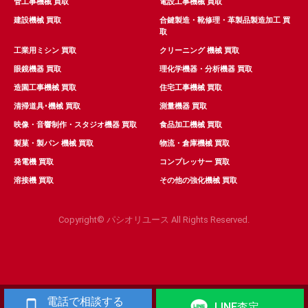
管工事機械 買取
電設工事機械 買取
建設機械 買取
合鍵製造・靴修理・革製品製造加工 買
取
工業用ミシン 買取
クリーニング 機械 買取
眼鏡機器 買取
理化学機器・分析機器 買取
造園工事機械 買取
住宅工事機械 買取
清掃道具･機械 買取
測量機器 買取
映像・音響制作・スタジオ機器 買取
食品加工機械 買取
製菓・製パン 機械 買取
物流・倉庫機械 買取
発電機 買取
コンプレッサー 買取
溶接機 買取
その他の強化機械 買取
Copyright© パシオリユース All Rights Reserved.
電話で相談する
LINE査定