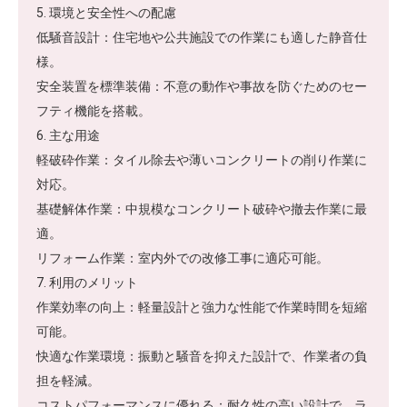
5. 環境と安全性への配慮
低騒音設計：住宅地や公共施設での作業にも適した静音仕
様。
安全装置を標準装備：不意の動作や事故を防ぐためのセー
フティ機能を搭載。
6. 主な用途
軽破砕作業：タイル除去や薄いコンクリートの削り作業に
対応。
基礎解体作業：中規模なコンクリート破砕や撤去作業に最
適。
リフォーム作業：室内外での改修工事に適応可能。
7. 利用のメリット
作業効率の向上：軽量設計と強力な性能で作業時間を短縮
可能。
快適な作業環境：振動と騒音を抑えた設計で、作業者の負
担を軽減。
コストパフォーマンスに優れる：耐久性の高い設計で、ラ