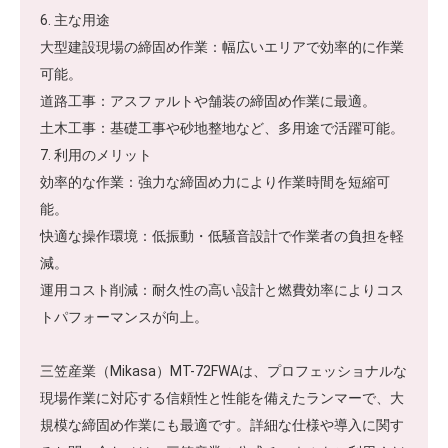
6. 主な用途
大型建設現場の締固め作業：幅広いエリアで効率的に作業
可能。
道路工事：アスファルトや舗装の締固め作業に最適。
土木工事：基礎工事や砂地整地など、多用途で活躍可能。
7. 利用のメリット
効率的な作業：強力な締固め力により作業時間を短縮可
能。
快適な操作環境：低振動・低騒音設計で作業者の負担を軽
減。
運用コスト削減：耐久性の高い設計と燃費効率によりコス
トパフォーマンスが向上。
三笠産業（Mikasa）MT-72FWAは、プロフェッショナルな
現場作業に対応する信頼性と性能を備えたランマーで、大
規模な締固め作業にも最適です。詳細な仕様や導入に関す