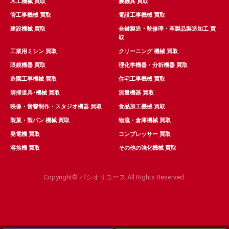
木工機械 買取
農機具 買取
管工事機械 買取
電設工事機械 買取
建設機械 買取
合鍵製造・靴修理・革製品製造加工 買
取
工業用ミシン 買取
クリーニング 機械 買取
眼鏡機器 買取
理化学機器・分析機器 買取
造園工事機械 買取
住宅工事機械 買取
清掃道具･機械 買取
測量機器 買取
映像・音響制作・スタジオ機器 買取
食品加工機械 買取
製菓・製パン 機械 買取
物流・倉庫機械 買取
発電機 買取
コンプレッサー 買取
溶接機 買取
その他の強化機械 買取
Copyright© パシオリユース All Rights Reserved.