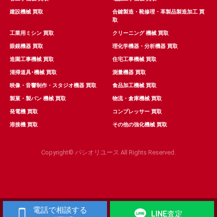
建設機械 買取
合鍵製造・靴修理・革製品製造加工 買
取
工業用ミシン 買取
クリーニング 機械 買取
眼鏡機器 買取
理化学機器・分析機器 買取
造園工事機械 買取
住宅工事機械 買取
清掃道具･機械 買取
測量機器 買取
映像・音響制作・スタジオ機器 買取
食品加工機械 買取
製菓・製パン 機械 買取
物流・倉庫機械 買取
発電機 買取
コンプレッサー 買取
溶接機 買取
その他の強化機械 買取
Copyright© パシオリユース All Rights Reserved.
電話で相談する
LINE査定