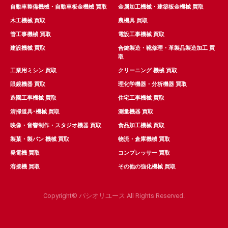
自動車整備機械・自動車板金機械 買取
金属加工機械・建築板金機械 買取
木工機械 買取
農機具 買取
管工事機械 買取
電設工事機械 買取
建設機械 買取
合鍵製造・靴修理・革製品製造加工 買
取
工業用ミシン 買取
クリーニング 機械 買取
眼鏡機器 買取
理化学機器・分析機器 買取
造園工事機械 買取
住宅工事機械 買取
清掃道具･機械 買取
測量機器 買取
映像・音響制作・スタジオ機器 買取
食品加工機械 買取
製菓・製パン 機械 買取
物流・倉庫機械 買取
発電機 買取
コンプレッサー 買取
溶接機 買取
その他の強化機械 買取
Copyright© パシオリユース All Rights Reserved.