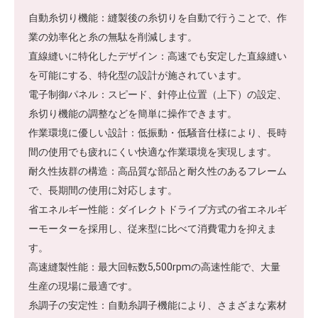
自動糸切り機能：縫製後の糸切りを自動で行うことで、作
業の効率化と糸の無駄を削減します。
直線縫いに特化したデザイン：高速でも安定した直線縫い
を可能にする、特化型の設計が施されています。
電子制御パネル：スピード、針停止位置（上下）の設定、
糸切り機能の調整などを簡単に操作できます。
作業環境に優しい設計：低振動・低騒音仕様により、長時
間の使用でも疲れにくい快適な作業環境を実現します。
耐久性抜群の構造：高品質な部品と耐久性のあるフレーム
で、長期間の使用に対応します。
省エネルギー性能：ダイレクトドライブ方式の省エネルギ
ーモーターを採用し、従来型に比べて消費電力を抑えま
す。
高速縫製性能：最大回転数5,500rpmの高速性能で、大量
生産の現場に最適です。
糸調子の安定性：自動糸調子機能により、さまざまな素材