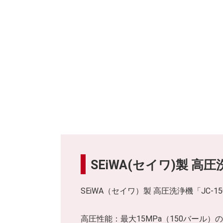
SEiWA(セイワ)製 高圧
SEiWA（セイワ）製 高圧洗浄機「JC-
高圧性能：最大15MPa（150バール