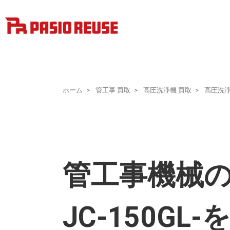
ホーム
管工事 買取
高圧洗浄機 買取
高圧洗
管工事機械のS
JC-150G