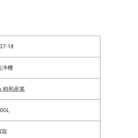
07-18
洗浄機
WA 精和産業
50GL
買取