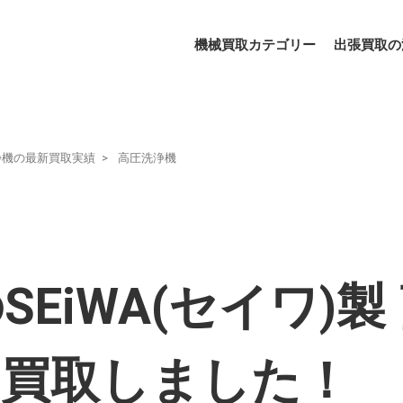
機械買取カテゴリー
出張買取の
浄機の最新買取実績
高圧洗浄機
EiWA(セイワ)製
L-を買取しました！