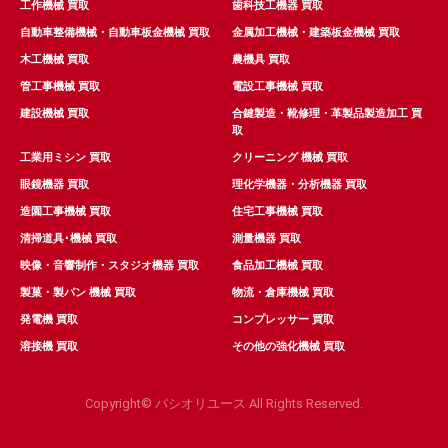
工作機械 買取
歯科技工機器 買取
自動車整備機械・自動車板金機械 買取
金属加工機械・建築板金機械 買取
木工機械 買取
農機具 買取
管工事機械 買取
電設工事機械 買取
建設機械 買取
合鍵製造・靴修理・革製品製造加工 買
取
工業用ミシン 買取
クリーニング 機械 買取
眼鏡機器 買取
理化学機器・分析機器 買取
造園工事機械 買取
住宅工事機械 買取
清掃道具･機械 買取
測量機器 買取
映像・音響制作・スタジオ機器 買取
食品加工機械 買取
製菓・製パン 機械 買取
物流・倉庫機械 買取
発電機 買取
コンプレッサー 買取
溶接機 買取
その他の強化機械 買取
Copyright© パシオリユース All Rights Reserved.