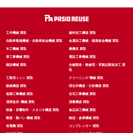
工作機械 買取
歯科技工機器 買取
自動車整備機械・自動車板金機械 買取
金属加工機械・建築板金機械 買取
木工機械 買取
農機具 買取
管工事機械 買取
電設工事機械 買取
建設機械 買取
合鍵製造・靴修理・革製品製造加工 買
取
工業用ミシン 買取
クリーニング 機械 買取
眼鏡機器 買取
理化学機器・分析機器 買取
造園工事機械 買取
住宅工事機械 買取
清掃道具･機械 買取
測量機器 買取
映像・音響制作・スタジオ機器 買取
食品加工機械 買取
製菓・製パン 機械 買取
物流・倉庫機械 買取
発電機 買取
コンプレッサー 買取