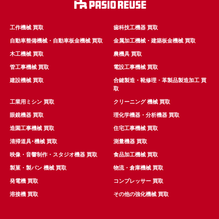
工作機械 買取
歯科技工機器 買取
自動車整備機械・自動車板金機械 買取
金属加工機械・建築板金機械 買取
木工機械 買取
農機具 買取
管工事機械 買取
電設工事機械 買取
建設機械 買取
合鍵製造・靴修理・革製品製造加工 買
取
工業用ミシン 買取
クリーニング 機械 買取
眼鏡機器 買取
理化学機器・分析機器 買取
造園工事機械 買取
住宅工事機械 買取
清掃道具･機械 買取
測量機器 買取
映像・音響制作・スタジオ機器 買取
食品加工機械 買取
製菓・製パン 機械 買取
物流・倉庫機械 買取
発電機 買取
コンプレッサー 買取
溶接機 買取
その他の強化機械 買取