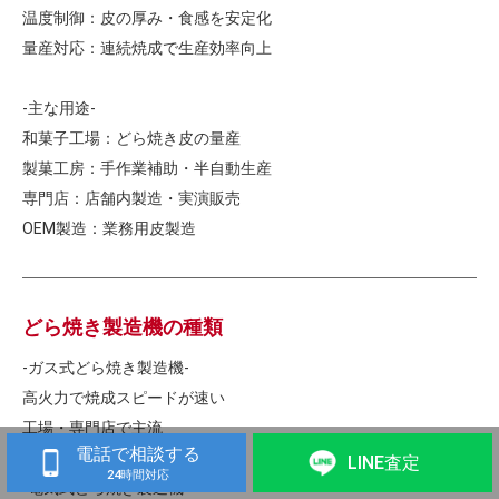
温度制御：皮の厚み・食感を安定化
量産対応：連続焼成で生産効率向上
-主な用途-
和菓子工場：どら焼き皮の量産
製菓工房：手作業補助・半自動生産
専門店：店舗内製造・実演販売
OEM製造：業務用皮製造
どら焼き製造機の種類
-ガス式どら焼き製造機-
高火力で焼成スピードが速い
工場・専門店で主流
電話で相談する
LINE査定
24時間対応
-電気式どら焼き製造機-