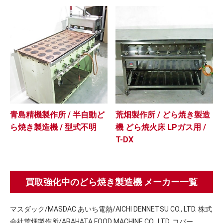
青島精機製作所 / 半自動ど
荒畑製作所 / どら焼き製造
ら焼き製造機 / 型式不明
機 どら焼火床 LPガス用 /
T-DX
買取強化中のどら焼き製造機 メーカー一覧
マスダック/MASDAC あいち電熱/AICHI DENNETSU CO., LTD. 株式
会社荒畑製作所/ARAHATA FOOD MACHINE CO., LTD. コバー